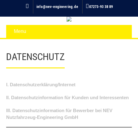
info@nev-engineering.de
07273-93 38 89
Menu
DATENSCHUTZ
I. Datenschutzerklärung/Internet
II. Datenschutzinformation für Kunden und Interessenten
III. Datenschutzinformation für Bewerber bei NEV
Nutzfahrzeug-Engineering
GmbH