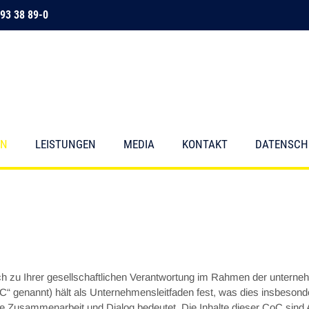
93 38 89-0
EN
LEISTUNGEN
MEDIA
KONTAKT
DATENSCH
zu Ihrer gesellschaftlichen Verantwortung im Rahmen der unternehm
C“ genannt) hält als Unternehmensleitfaden fest, was dies insbesonde
le Zusammenarbeit und Dialog bedeutet. Die Inhalte dieser CoC sind 