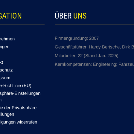
GATION
ÜBER
UNS
Firmengründung: 2007
rnehmen
ungen
Geschäftsführer: Hardy Bertsche, Dirk 
Mitarbeiter: 22 (Stand Jan. 2025)
kt
Kernkompetenzen: Engineering; Fahrzeug
schutz
essum
-Richtlinie (EU)
tsphäre-Einstellungen
n
ie der Privatsphäre-
llungen
ligungen widerrufen